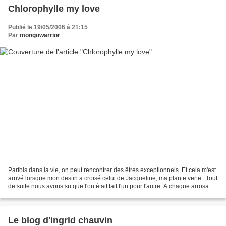
Chlorophylle my love
Publié le 19/05/2006 à 21:15
Par
mongowarrior
Parfois dans la vie, on peut rencontrer des êtres exceptionnels. Et cela m'est
arrivé lorsque mon destin a croisé celui de Jacqueline, ma plante verte . Tout
de suite nous avons su que l'on était fait l'un pour l'autre. A chaque arrosage,
c'est une nouvelle...
Le blog d'ingrid chauvin