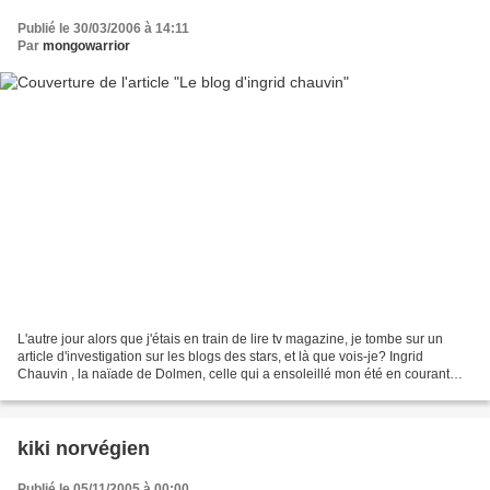
Publié le 30/03/2006 à 14:11
Par
mongowarrior
L'autre jour alors que j'étais en train de lire tv magazine, je tombe sur un
article d'investigation sur les blogs des stars, et là que vois-je? Ingrid
Chauvin , la naïade de Dolmen, celle qui a ensoleillé mon été en courant
après des menhirs qui saignent,...
kiki norvégien
Publié le 05/11/2005 à 00:00