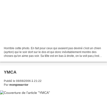
Horrible cette photo. En fait pour ceux qui avaient pas deviné c'est un chien
(ayrton) qui le soir dort sur le dos et qui donc inévitablement montre des
choses qu'on aime pas voir. Sa tête est en bas à droite, on la voit pas,c'est
pas pour des raisons...
YMCA
Publié le 08/08/2006 à 21:22
Par
mongowarrior