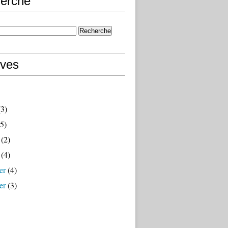
erche
ives
3)
5)
(2)
(4)
er
(4)
er
(3)