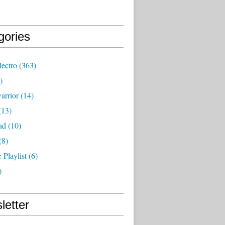
gories
lectro
(363)
)
rrior
(14)
(13)
ad
(10)
(8)
 Playlist
(6)
)
letter