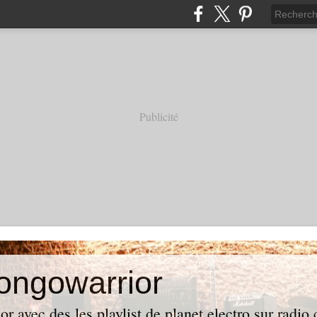
Publicité
ongowarrior
 avec des les playlist de planet electro sur radio