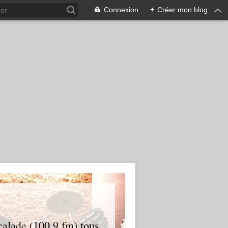
Connexion
+
Créer mon blog
 calade (100.9 fm) tous