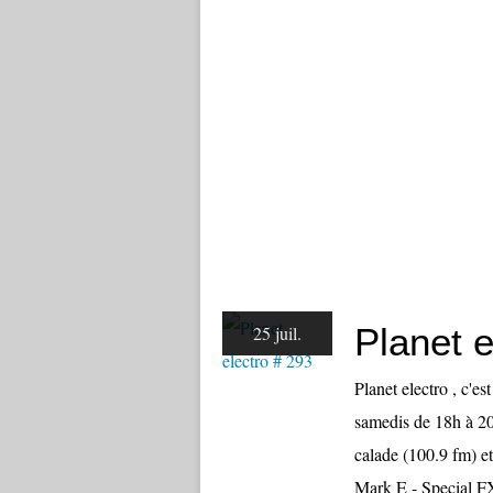
Planet e
25 juil.
Planet electro , c'e
samedis de 18h à 20
calade (100.9 fm) et
Mark E - Special F