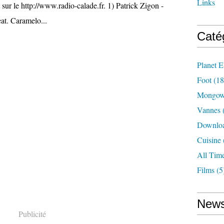
Links
 sur le http://www.radio-calade.fr. 1) Patrick Zigon -
t. Caramelo...
Caté
Planet E
Foot
(18
Mongowa
Vannes
Downlo
Cuisine
All Time
Films
(5
News
Publicité