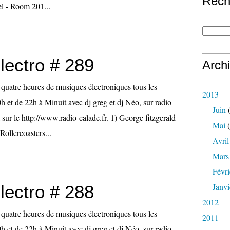
Rech
l - Room 201...
lectro # 289
Arch
st quatre heures de musiques électroniques tous les
2013
h et de 22h à Minuit avec dj greg et dj Néo, sur radio
Juin
(
 sur le http://www.radio-calade.fr. 1) George fitzgerald -
Mai
(
Rollercoasters...
Avril
Mars
Févri
Janvi
lectro # 288
2012
st quatre heures de musiques électroniques tous les
2011
h et de 22h à Minuit avec dj greg et dj Néo, sur radio